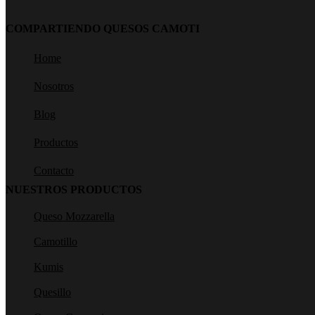
COMPARTIENDO QUESOS CAMOTI
Home
Nosotros
Blog
Productos
Contacto
NUESTROS PRODUCTOS
Queso Mozzarella
Camotillo
Kumis
Quesillo