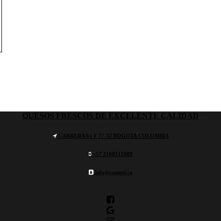
QUESOS FRESCOS DE EXCELENTE CALIDAD
CARRERA 61 # 77-32 BOGOTA COLOMBIA
+57 3108115988
info@camoti.co