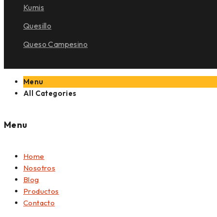
Kumis
Quesillo
Queso Campesino
Menu
All Categories
Menu
Home
Nosotros
Blog
Productos
Contacto