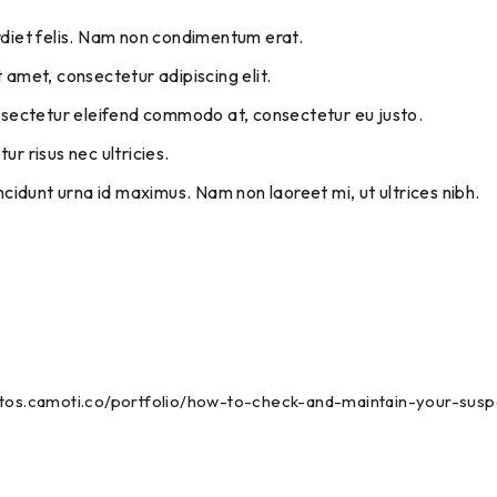
rdiet felis. Nam non condimentum erat.
 amet, consectetur adipiscing elit.
onsectetur eleifend commodo at, consectetur eu justo.
ur risus nec ultricies.
incidunt urna id maximus. Nam non laoreet mi, ut ultrices nibh.
ctos.camoti.co/portfolio/how-to-check-and-maintain-your-sus