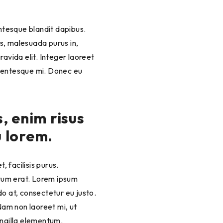
lentesque blandit dapibus.
s, malesuada purus in,
ravida elit. Integer laoreet
llentesque mi. Donec eu
, enim risus
u lorem.
, facilisis purus.
ntum erat. Lorem ipsum
do at, consectetur eu justo.
 Nam non laoreet mi, ut
ingilla elementum.