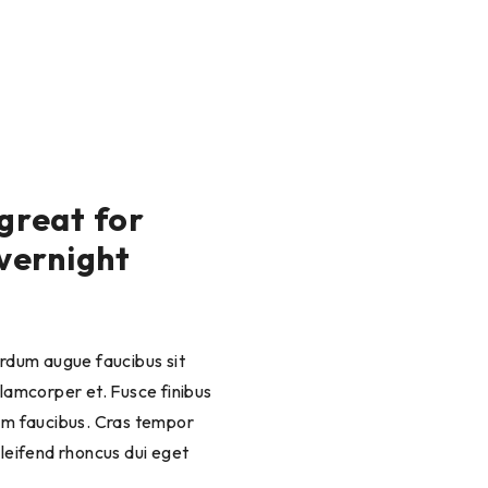
 great for
overnight
terdum augue faucibus sit
llamcorper et. Fusce finibus
um faucibus. Cras tempor
eleifend rhoncus dui eget