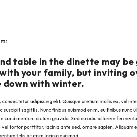
IF32
nd table in the dinette may be
with your family, but inviting 
e down with winter.
 consectetur adipiscing elit. Quisque pretium mollis ex, vel in
 suscipit sagittis. Nunc finibus euismod enim, eu finibus nunc u
uam condimentum dictum gravida. Sed eu odio id lorem ferment
 vel tortor porttitor, lacinia ante sed, ornare sapien. Aliquam 
mentum felis ac enim lacinia euismod.