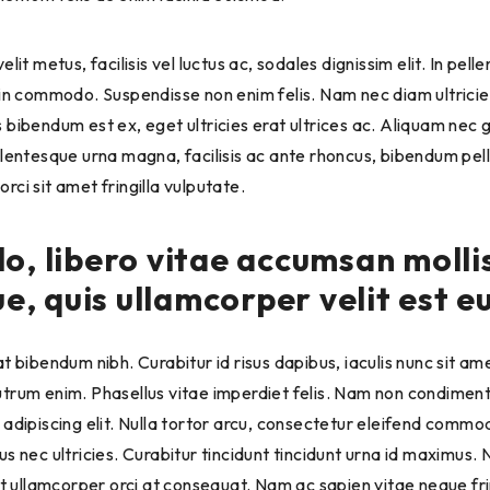
lit metus, facilisis vel luctus ac, sodales dignissim elit. In pel
din commodo. Suspendisse non enim felis. Nam nec diam ultricie
 bibendum est ex, eget ultricies erat ultrices ac. Aliquam nec g
ellentesque urna magna, facilisis ac ante rhoncus, bibendum pe
ci sit amet fringilla vulputate.
 libero vitae accumsan mollis
e, quis ullamcorper velit est e
t bibendum nibh. Curabitur id risus dapibus, iaculis nunc sit amet
utrum enim. Phasellus vitae imperdiet felis. Nam non condime
 adipiscing elit. Nulla tortor arcu, consectetur eleifend commo
us nec ultricies. Curabitur tincidunt tincidunt urna id maximus.
unt ullamcorper orci at consequat. Nam ac sapien vitae neque fr