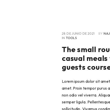
28 DE JUNIO DE 2021
BY
NAJ
IN
TOOLS
The small rou
casual meals 
guests cours
Lorem ipsum dolor sit amet,
amet. Proin tempor purus ac
non odio vel viverra. Aliq
semper ligula. Pellentesque
sollicitudin. Vivamus condi