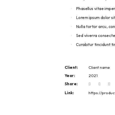
Phasellus vitae impe
Lorem ipsum dolor sit
Nulla tortor arcu, c
Sed viverra consectet
Curabitur tincidunt t
Client:
Client name
Year:
2021
Share:
Link:
https://produ