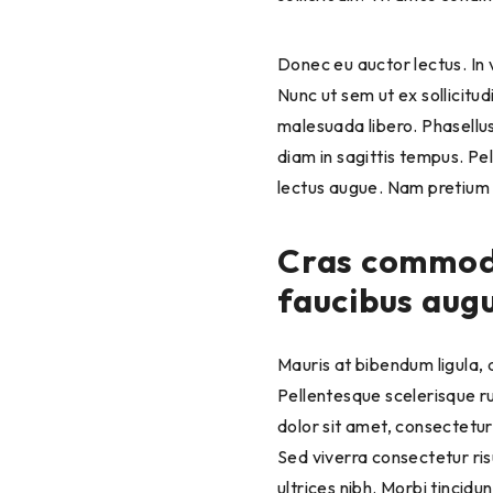
Donec eu auctor lectus. In ve
Nunc ut sem ut ex sollicitu
malesuada libero. Phasellus
diam in sagittis tempus. P
lectus augue. Nam pretium or
Cras commodo,
faucibus augu
Mauris at bibendum ligula, a
Pellentesque scelerisque r
dolor sit amet, consectetur
Sed viverra consectetur ris
ultrices nibh. Morbi tincid