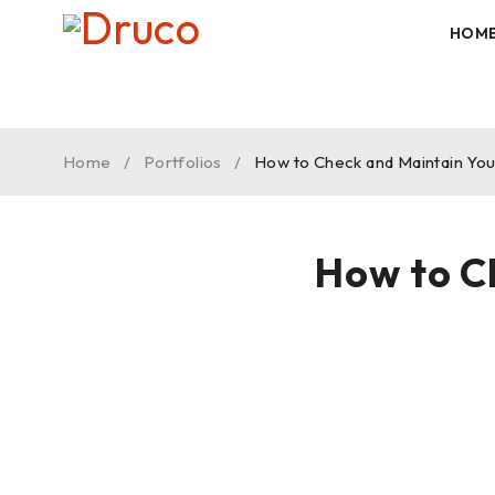
HOM
Home
/
Portfolios
/
How to Check and Maintain Yo
How to C